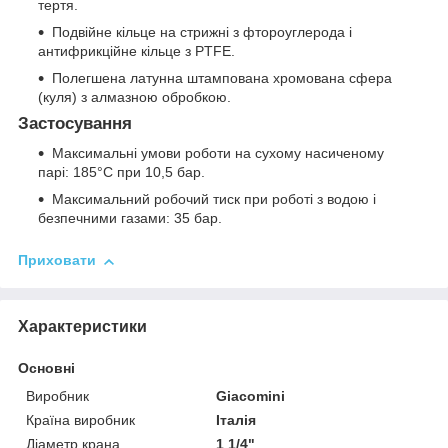
тертя.
Подвійне кільце на стрижні з фтороуглерода і
антифрикційне кільце з PTFE.
Полегшена латунна штампована хромована сфера
(куля) з алмазною обробкою.
Застосування
Максимальні умови роботи на сухому насиченому
парі: 185°С при 10,5 бар.
Максимальний робочий тиск при роботі з водою і
безпечними газами: 35 бар.
Приховати
Характеристики
Основні
Виробник
Giacomini
Країна виробник
Італія
Діаметр крана
1 1/4"