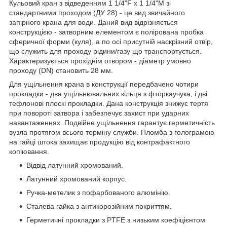
Кульовий кран з відведенням 1 1/4"F x 1 1/4"M зі
стандартними проходом (ДУ 28) - це вид звичайного
запірного крана для води. Даний вид відрізняється
конструкцією - затворним елементом є полірована пробка
сферичної форми (куля), а по осі присутній наскрізний отвір,
що служить для проходу рідини/газу що транспортується.
Характеризується прохіднім отвором - діаметр умовно
проходу (DN) становить 28 мм.
Для ущільнення крана в конструкції передбачено чотири
прокладки - два ущільнювальних кільця з фторкаучука, і дві
тефлонові плоскі прокладки. Дана конструкція знижує тертя
при повороті затвора і забезпечує захист при ударних
навантаженнях. Подвійне ущільнення гарантує герметичність
вузла протягом всього терміну служби. Пломба з голограмою
на гайці штока захищає продукцію від контрафактного
копіювання.
Відвід латунний хромований.
Латунний хромований корпус.
Ручка-метелик з пофарбованого алюмінію.
Сталева гайка з антикорозійним покриттям.
Герметичні прокладки з PTFE з низьким коефіцієнтом