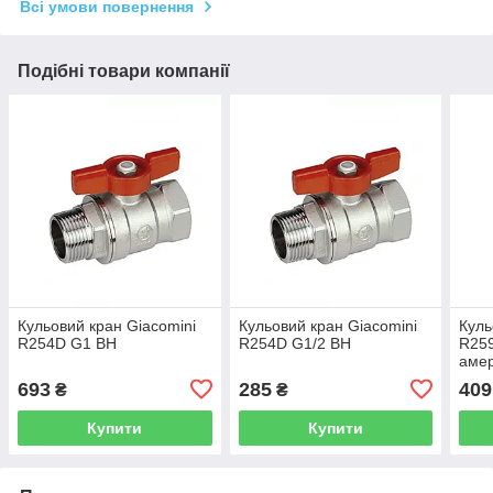
Всі умови повернення
Подібні товари компанії
Кульовий кран Giacomini
Кульовий кран Giacomini
Куль
R254D G1 ВН
R254D G1/2 ВН
R259
аме
693
285
409
₴
₴
Купити
Купити