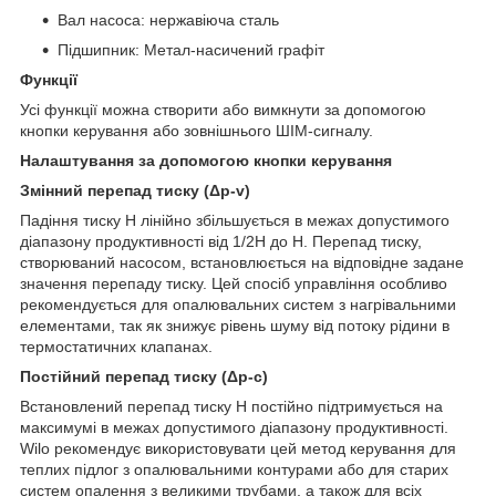
Вал насоса: нержавіюча сталь
Підшипник: Метал-насичений графіт
Функції
Усі функції можна створити або вимкнути за допомогою
кнопки керування або зовнішнього ШІМ-сигналу.
Налаштування за допомогою кнопки керування
Змінний перепад тиску (Δp-v)
Падіння тиску H лінійно збільшується в межах допустимого
діапазону продуктивності від 1/2H до H. Перепад тиску,
створюваний насосом, встановлюється на відповідне задане
значення перепаду тиску. Цей спосіб управління особливо
рекомендується для опалювальних систем з нагрівальними
елементами, так як знижує рівень шуму від потоку рідини в
термостатичних клапанах.
Постійний перепад тиску (Δp-c)
Встановлений перепад тиску H постійно підтримується на
максимумі в межах допустимого діапазону продуктивності.
Wilo рекомендує використовувати цей метод керування для
теплих підлог з опалювальними контурами або для старих
систем опалення з великими трубами, а також для всіх