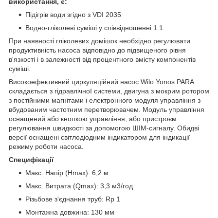
використання, є:
Підігрів води згідно з VDI 2035
Водно-гліколеві суміші у співвідношенні 1:1.
При наявності гліколевих домішок необхідно регулювати
продуктивність насоса відповідно до підвищеного рівня
в'язкості і в залежності від процентного вмісту компонентів
суміші.
Високоефективний циркуляційний насос Wilo Yonos PARA
складається з гідравлічної системи, двигуна з мокрим ротором
з постійними магнітами і електронного модуля управління з
вбудованим частотним перетворювачем. Модуль управління
оснащений або кнопкою управління, або пристроєм
регулювання швидкості за допомогою ШІМ-сигналу. Обидві
версії оснащені світлодіодним індикатором для індикації
режиму роботи насоса.
Специфікації
Макс. Напір (Hmax): 6,2 м
Макс. Витрата (Qmax): 3,3 м3/год
Різьбове з'єднання труб: Rp 1
Монтажна довжина: 130 мм