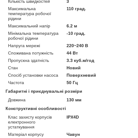
Кількість швидкостей
3
Максимальна
110 град.
температура робочої
рідини
Максимальний напір
6.2 м
Мінімальна температура
-10 град.
робочої рідини
Напруга мережі
220~240 В
Споживана потужність
44 Вт
Пропускна здатність
3.3 куб.м/год
Стан
Новий
Спосіб установки насоса
Поверхневий
Частота
50 Гц
Габаритні і приєднувальні розміри
Довжина
130 мм
Конструктивні особливості
Клас захисту корпусів
IPX4D
електронного
устаткування
Матеріал корпусу
Чавун