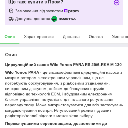
Що таке купити з Пром?
Замовлення під захистом
Доступна доставка
Опис
Характеристики
Доставка
Оплата
Умови п
Опис
Циркуляційний насос Wilo Yonos PARA RS 25/6-RKA M 130
Wilo Yonos PARA - це
високоефективні циркуляційні насоси з
мокрим ротором з електронним управлінням, що не
потребують обслуговування, з різьбовими з'єднаннями,
синхронним двигуном, стійким до блокуючих струмів
відповідно до технології ECM, і вбудованим електронним
блоком управління потужністю для плавного регулювання
перепаду тиску. Може використовуватися для всіх застосувань
кондиціонування повітря. Регульований режим під запит
радіаторів/теплої підлоги з можливістю вибору.
Перекачуваними середовищами, дозволеними до