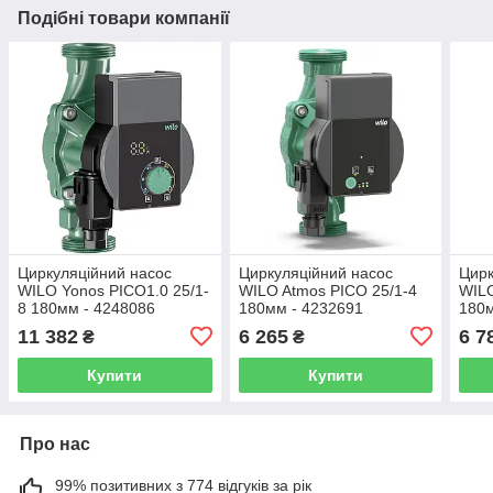
Подібні товари компанії
Циркуляційний насос
Циркуляційний насос
Цирк
WILO Yonos PICO1.0 25/1-
WILO Atmos PICO 25/1-4
WILO
8 180мм - 4248086
180мм - 4232691
180м
11 382
6 265
6 7
₴
₴
Купити
Купити
Про нас
99% позитивних з 774 відгуків за рік