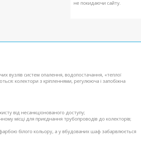
не покидаючи сайту.
их вузлів систем опалення, водопостачання, «теплої
ються: колектори з кріпленнями, регулююча і запобіжна
хисту від несанкціонованого доступу;
учному місці для приєднання трубопроводів до колекторів;
фарбою білого кольору, а у вбудованих шаф забарвлюється