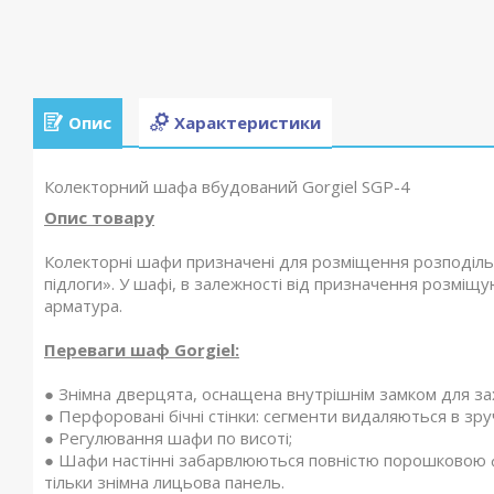
Опис
Характеристики
Колекторний шафа вбудований Gorgiel SGP-4
Опис товару
Колекторні шафи призначені для розміщення розподільч
підлоги». У шафі, в залежності від призначення розміщу
арматура.
Переваги шаф Gorgiel:
● Знімна дверцята, оснащена внутрішнім замком для за
● Перфоровані бічні стінки: сегменти видаляються в зр
● Регулювання шафи по висоті;
● Шафи настінні забарвлюються повністю порошковою 
тільки знімна лицьова панель.