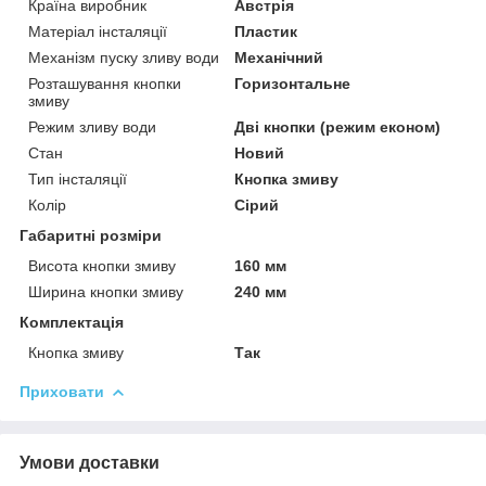
Країна виробник
Австрія
Матеріал інсталяції
Пластик
Механізм пуску зливу води
Механічний
Розташування кнопки
Горизонтальне
змиву
Режим зливу води
Дві кнопки (режим економ)
Стан
Новий
Тип інсталяції
Кнопка змиву
Колір
Сірий
Габаритні розміри
Висота кнопки змиву
160 мм
Ширина кнопки змиву
240 мм
Комплектація
Кнопка змиву
Так
Приховати
Умови доставки