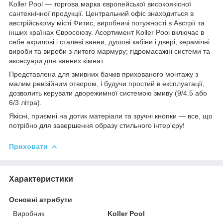
Koller Pool — торгова марка європейської високоякісної
сантехнічної продукції. Центральний офіс знаходиться в
австрійському місті Фитис, виробничі потужності в Австрії та
інших країнах Євросоюзу. Асортимент Koller Pool включає в
себе акрилові і сталеві ванни, душові кабіни і двері; керамічні
вироби та вироби з литого мармуру; гідромасажні системи та
аксесуари для ванних кімнат.
Представлена для змивних бачків прихованого монтажу з
малим ревізійним отвором, і будучи простий в експлуатації,
дозволить керувати дворежимної системою змиву (9/4.5 або
6/3 літра).
Якісні, приємні на дотик матеріали та зручні кнопки — все, що
потрібно для завершення образу стильного інтер'єру!
Приховати
Характеристики
Основні атрибути
Виробник
Koller Pool