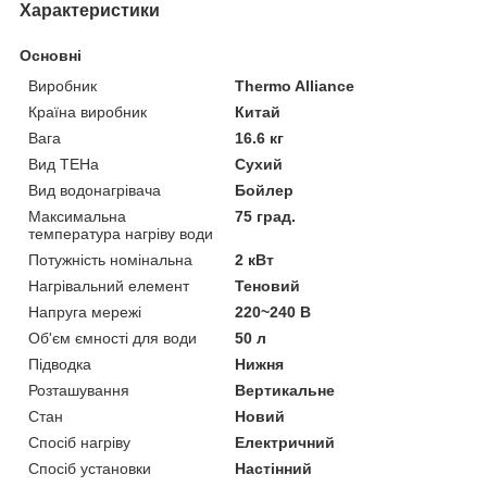
Характеристики
Основні
Виробник
Thermo Alliance
Країна виробник
Китай
Вага
16.6 кг
Вид ТЕНа
Сухий
Вид водонагрівача
Бойлер
Максимальна
75 град.
температура нагріву води
Потужність номінальна
2 кВт
Нагрівальний елемент
Теновий
Напруга мережі
220~240 В
Об'єм ємності для води
50 л
Підводка
Нижня
Розташування
Вертикальне
Стан
Новий
Спосіб нагріву
Електричний
Спосіб установки
Настінний