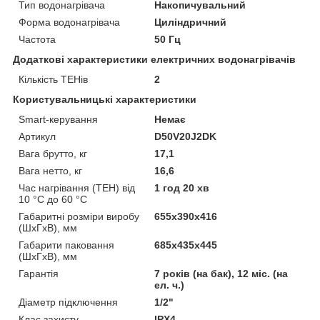
Тип водонагрівача
Накопичувальний
Форма водонагрівача
Циліндричний
Частота
50 Гц
Додаткові характеристики електричних водонагрівачів
Кількість ТЕНів
2
Користувальницькі характеристики
Smart-керування
Немає
Артикул
D50V20J2DK
Вага брутто, кг
17,1
Вага нетто, кг
16,6
Час нагрівання (ТЕН) від
1 год 20 хв
10 °C до 60 °C
Габаритні розміри виробу
655х390х416
(ШхГхВ), мм
Габарити паковання
685х435х445
(ШхГхВ), мм
Гарантія
7 років (на бак), 12 міс. (на
ел. ч.)
Діаметр підключення
1/2"
Клас захисту
IPX4