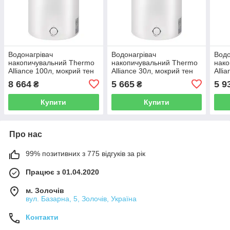
Водонагрівач
Водонагрівач
Водо
накопичувальний Thermo
накопичувальний Thermo
нако
Alliance 100л, мокрий тен
Alliance 30л, мокрий тен
Alli
1500 Вт (D100VH15Q3)
1500 Вт D30VH15Q1
150
8 664
5 665
5 9
₴
₴
Купити
Купити
Про нас
99% позитивних з 775 відгуків за рік
Працює з 01.04.2020
м. Золочів
вул. Базарна, 5, Золочів, Україна
Контакти