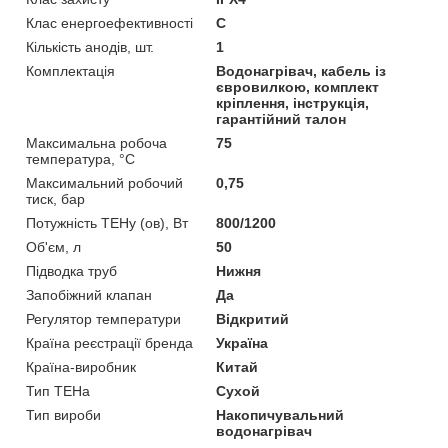
Клас енергоефективності
C
Кількість анодів, шт.
1
Комплектація
Водонагрівач, кабель із
євровилкою, комплект
кріплення, інструкція,
гарантійний талон
Максимальна робоча
75
температура, °С
Максимальний робочий
0,75
тиск, бар
Потужність ТЕНу (ов), Вт
800/1200
Об'єм, л
50
Підводка труб
Нижня
Запобіжний клапан
Да
Регулятор температури
Відкритий
Країна реєстрації бренда
Україна
Країна-виробник
Китай
Тип ТЕНа
Сухой
Тип вироби
Накопичувальний
водонагрівач