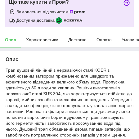
Що таке купити з Пром?
Замовлення під захистом
Доступна доставка
Опис
Характеристики
Доставка
Оплата
Умови п
Опис
Трап душовий лінійний з нержавіючої сталі KOER з
комбінованим затвором призначено для швидкого та
ефективного відведення великого об'єму води. Пропускна
здатність до 30 л води за хвилину. Решітки виготовлені з
нержавіючої сталі SUS 304, яка характеризується стійкістю до
корозії, мийних засобів та механічних пошкоджень. Усередині
знаходяться фільтри, які не пропускають у каналізацію жорсткі
частинки. Решітка та фільтри знімаються, що дає змогу легко
почистити виріб. Бічні борти в душовому трапі збільшують
його герметичність і запобігають просочуванню води під
нього. Душовий трап обладнаний двома типами затворів, що
запобігають потраплянню сторонніх запахів у приміщення.