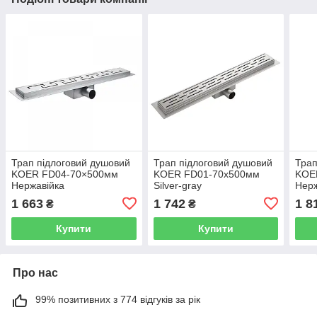
Трап підлоговий душовий
Трап підлоговий душовий
Трап
KOER FD04-70×500мм
KOER FD01-70x500мм
KOE
Нержавійка
Silver-gray
Нерж
1 663
1 742
1 8
₴
₴
Купити
Купити
Про нас
99% позитивних з 774 відгуків за рік