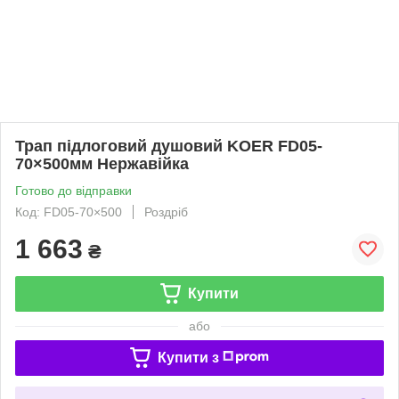
Трап підлоговий душовий KOER FD05-
70×500мм Нержавійка
Готово до відправки
Код: FD05-70×500
Роздріб
1 663
₴
Купити
або
Купити з