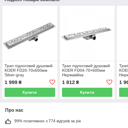
Трап підлоговий душовий
Трап підлоговий душовий
Трап
KOER FD20-70x650мм
KOER FD04-70×600мм
KOE
Silver-gray
Нержавійка
Нерж
1 999
1 812
1 9
₴
₴
Купити
Купити
Про нас
99% позитивних з 774 відгуків за рік