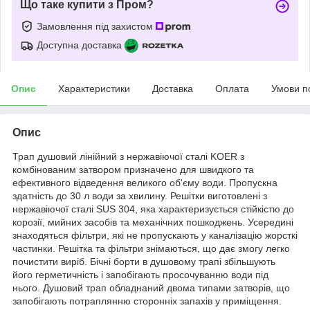
Що таке купити з Пром?
Замовлення під захистом
Доступна доставка
Опис
Характеристики
Доставка
Оплата
Умови п
Опис
Трап душовий лінійний з нержавіючої сталі KOER з
комбінованим затвором призначено для швидкого та
ефективного відведення великого об'єму води. Пропускна
здатність до 30 л води за хвилину. Решітки виготовлені з
нержавіючої сталі SUS 304, яка характеризується стійкістю до
корозії, мийних засобів та механічних пошкоджень. Усередині
знаходяться фільтри, які не пропускають у каналізацію жорсткі
частинки. Решітка та фільтри знімаються, що дає змогу легко
почистити виріб. Бічні борти в душовому трапі збільшують
його герметичність і запобігають просочуванню води під
нього. Душовий трап обладнаний двома типами затворів, що
запобігають потраплянню сторонніх запахів у приміщення.