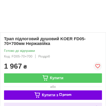
Трап підлоговий душовий KOER FD05-
70×700мм Нержавійка
Готово до відправки
Код: FD05-70×700
Роздріб
1 967
₴
Купити
або
Купити з