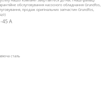
успіху нашої компанії! Звертайтеся до нас і наші фахівці
гарантійне обслуговування насосного обладнання Grundfos,
слуговування, продаж оригінальних запчастин Grundfos,
ощо)
-45 A
авіюча сталь