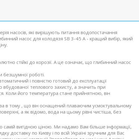
серія насосів, які вирішують питання водопостачання
ибинний насос для колодязя SB 3-45 A - кращий вибір, який
іну.
олютно стійкі до корозії. А це означає, що глибинний насос
и безшумної роботі.
томатичний і повністю готовий до експлуатації
 вбудованої теплового захисту, а значить при
ся. Коли його температура стане прийнятною, він
ава в тому , що він оснащений плаваючим усмоктувальному
верхні, а як відомо, вода на цьому рівні чистіша, без
о самій вигідною ціною. Ми надамо Вам більше інформації,
дку доставку по Києву і по всій Україні зручним для Вас