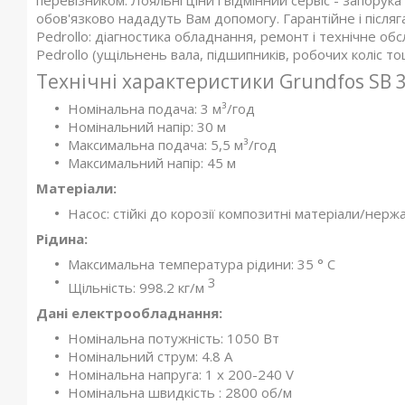
перевізником. Лояльні ціни і відмінний сервіс - запорука 
обов'язково нададуть Вам допомогу. Гарантійне і після
Pedrollo: діагностика обладнання, ремонт і технічне об
Pedrollo (ущільнень вала, підшипників, робочих коліс т
Технічні характеристики Grundfos SB 3
Номінальна подача: 3 м³/год
Номінальний напір: 30 м
Максимальна подача: 5,5 м³/год
Максимальний напір: 45 м
Матеріали:
Насос: стійкі до корозії композитні матеріали/нерж
Рідина:
Максимальна температура рідини: 35 ° C
3
Щільність: 998.2 кг/м
Дані електрообладнання:
Номінальна потужність: 1050 Вт
Номінальний струм: 4.8 A
Номінальна напруга: 1 x 200-240 V
Номінальна швидкість : 2800 об/м