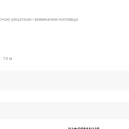
ючою решіткою і вимикачем поплавця.
: 10 м