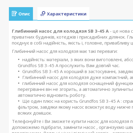
Опис
Характеристики
Глибинний насос для колодязя SB 3-45 A
- це нова 
приватних будинків, котеджів і присадибних ділянок. Гл
поєднує в собі надійність, якість і, головне, привабливу ц
Глибинний насос для колодязя має такі переваги:
надійність: матеріали, з яких вони виготовлені, абс
Grundfos SB 3-45 A прослужить Вам довгий час.
Grundfos SB 3-45 A хороший в застосуванні, завдяк
Глибинний насос для колодязя дуже компактний, ав
глибинний насос для колодязя оснащений функцією
перегріванні він не згорить, а автоматично зупинить
автоматично відновить роботу.
Ще один плюс на користь Grundfos SB 3-45 A : спр
фільтром, завдяки якому насос всмоктує воду нижче по
всяких домішок.
Телефонуйте і Ви зможете купити насос для колодязя п
допоможемо підібрати, замінити насос , організуємо шви