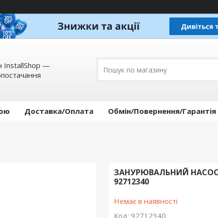
 InstallShop —
опостачання
кою
Доставка/Оплата
Обмін/Повернення/Гарантія
ЗАНУРЮВАЛЬНИЙ НАСОС Д
92712340
Немає в наявності
Код:
92712340