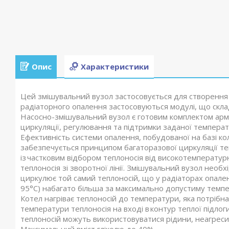
Опис
Характеристики
Цей змішувальний вузол застосовується для створення 
радіаторного опалення застосовуються модулі, що склад
Насосно-змішувальний вузол є готовим комплектом арма
циркуляції, регулювання та підтримки заданої температ
Ефективність системи опалення, побудованої на базі ко
забезпечується принципом багаторазової циркуляції те
із частковим відбором теплоносія від високотемперату
теплоносія зі зворотної лінії. Змішувальний вузол необх
циркулює той самий теплоносій, що у радіаторах опален
95°С) набагато більша за максимально допустиму темпер
Котел нагріває теплоносій до температури, яка потрібн
температури теплоносія на вході в контур теплої підло
теплоносій можуть використовуватися рідини, неагресивн