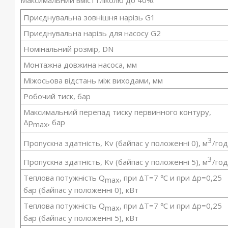
Максимальний вміст гліколю до 40%.
Приєднувальна зовнішня нарізь G1
Приєднувальна нарізь для насосу G2
Номінальний розмір, DN
Монтажна довжина насоса, мм
Міжосьова відстань між виходами, мм
Робочий тиск, бар
Максимальний перепад тиску первинного контуру,
Δp
, бар
max
3
Пропускна здатність, Kv (байпас у положенні 0), м
/го
3
Пропускна здатність, Kv (байпас у положенні 5), м
/го
Теплова потужність Q
, при ΔТ=7 ℃ и при Δр=0,25
max
бар (байпас у положенні 0), кВт
Теплова потужність Q
, при ΔТ=7 ℃ и при Δр=0,25
max
бар (байпас у положенні 5), кВт