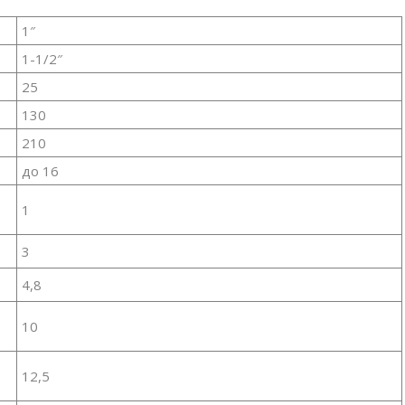
1″
1-1/2″
25
130
210
до 16
1
3
д
4,8
д
10
12,5