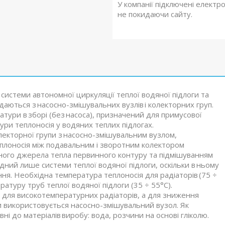
У компанії підключені електр
не покидаючи сайту.
системи автономної циркуляції теплої водяної підлоги та
аються з насосно-змішувальних вузлів і колекторних груп.
тури в зборі (без насоса), призначений для примусової
ури теплоносія у водяних теплих підлогах.
лекторної групи з насосно-змішувальним вузлом,
плоносія між подавальним і зворотним колектором
рного джерела тепла первинного контуру та підмішуванням
ідний лише системи теплої водяної підлоги, оскільки в ньому
ня. Необхідна температура теплоносія для радіаторів (75 ÷
атуру труб теплої водяної підлоги (35 ÷ 55°С).
а для високотемпературних радіаторів, а для зниження
ги використовується насосно-змішувальний вузол. Як
і до матеріалів виробу: вода, розчини на основі гліколю.