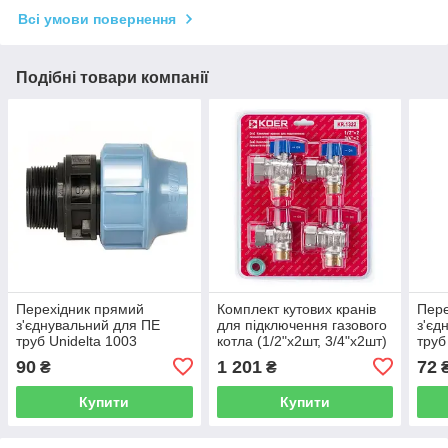
Всі умови повернення
Подібні товари компанії
Перехідник прямий
Комплект кутових кранів
Пере
з'єднувальний для ПЕ
для підключення газового
з'єд
труб Unidelta 1003
котла (1/2"x2шт, 3/4"x2шт)
труб
ø32×3/4" PN16 PP-B з
KOER KR.1322 - KR3126
ø25×
90
1 201
72
₴
₴
зовнішньою різьбою УФ
внут
заxистом 67183
заxи
Купити
Купити