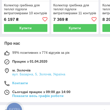
Колектор гребінка для
Колектор гребінка для
Коле
теплої підлоги
теплої підлоги
тепл
витратомірами 10 контурів
витратомірами 11 контурів
витр
KOER KR.1110-02 1"x10
KOER KR.1110-02 1"x11
KOER
6 197
7 369
8 2
₴
₴
WAYS KR2647
WAYS KR2648
WAY
Купити
Купити
Про нас
99% позитивних з 774 відгуків за рік
Працює з 01.04.2020
м. Золочів
вул. Базарна, 5, Золочів, Україна
Контакти
Сьогодні працює з 09:00 до 14:00
Показати весь графік роботи
КНОПКА