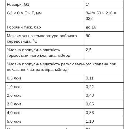
Розміри, G1
1”
G2 × C × E × F, мм
3/4″× 50 × 210 ×
322
Робочий тиск, бар
до 16
Максимальна температура робочого
90
середовища, ℃
Умовна пропускна здатність
2,5
термостатичного клапана, м
3
/год
Умовна пропускна здатність регулювального клапана при
показаннях витратоміра, м
3
/год:
0,5 л/хв
0,11
1,0 л/хв
0,22
2,0 л/хв
0,43
3,0 л/хв
0,65
4,0 л/хв
0,86
5,0 л/хв
1,10