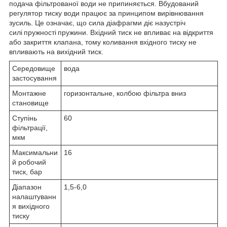
подача фільтрованої води не припиняється. Вбудований
регулятор тиску води працює за принципом вирівнювання
зусиль. Це означає, що сила діафрагми діє назустріч
силі пружності пружини. Вхідний тиск не впливає на відкриття
або закриття клапана, тому коливання вхідного тиску не
впливають на вихідний тиск.
Середовище
вода
застосування
Монтажне
горизонтальне, колбою фільтра вниз
становище
Ступінь
60
фільтрації,
мкм
Максимальни
16
й робочий
тиск, бар
Діапазон
1,5-6,0
налаштуванн
я вихідного
тиску