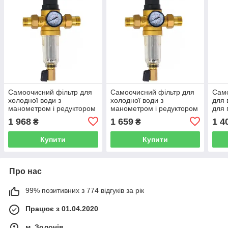
Самоочисний фільтр для
Самоочисний фільтр для
Сам
холодної води з
холодної води з
для 
манометром і редуктором
манометром і редуктором
для 
KOER KR.1242 1" 40°С
KOER KR.1242 1/2" 40°С
Supe
1 968
1 659
1 4
₴
₴
KR3186
KR3187
Купити
Купити
Про нас
99% позитивних з 774 відгуків за рік
Працює з 01.04.2020
м. Золочів