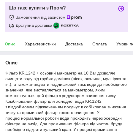
Що таке купити з Пром?
Замовлення під захистом
Доступна доставка
Опис
Характеристики
Доставка
Оплата
Умови п
Опис
Фільтр KR.1242 + осьовий манометр на 10 Bar дозволяє
очищати воду від грубих домішок (пісок, окалина, мул, іржа та
ін.), а також знижувати надлишковий тиск води до необхідного
значення, яке виставляється за манометром, яким
комплектується цей фільтр з редуктором зниження тиску.
Комбінований фільтр для холодної води KR.1242
з півдюймовим підключенням поєднує в собі клапан зниження
тиску та промивний фільтр тонкого очищення. У
процесі нормальної роботи вода проходить через осередки
фільтра на вихід. Для промивання фільтра від частин бруду
необхідно відкрити кульовий кран. У процесі промивання