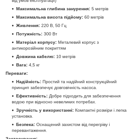
від умов експлуатації)
Максимальна глибина занурення:
5 метрів
Максимальна висота підйому:
60 метрів
Живлення:
220 В, 50 Гц
Потужність:
300 Вт
Матеріал корпусу:
Металевий корпус з
антикорозійним покриттям
Довжина кабелю:
10 метрів
Вага:
4,5 кг
Переваги:
Надійність:
Простий та надійний конструкційний
принцип забезпечує довговічність насоса.
Ефективність:
Добре підходить для забезпечення
водою при відносно невеликих потребах.
Зручність у використанні:
Компактні розміри і легка
установка.
Безпека:
Оснащений захистом від перегріву і
перевантаження.
Застосування: