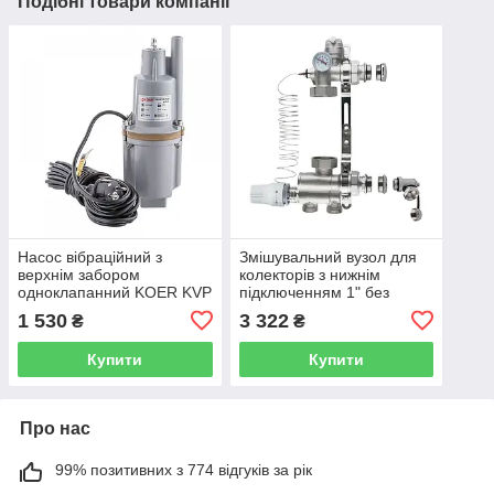
Подібні товари компанії
Насос вібраційний з
Змішувальний вузол для
верхнім забором
колекторів з нижнім
одноклапанний KOER KVP
підключенням 1" без
60 KP2896
насоса KOER KR.1022 -
1 530
3 322
₴
₴
KR2841
Купити
Купити
Про нас
99% позитивних з 774 відгуків за рік