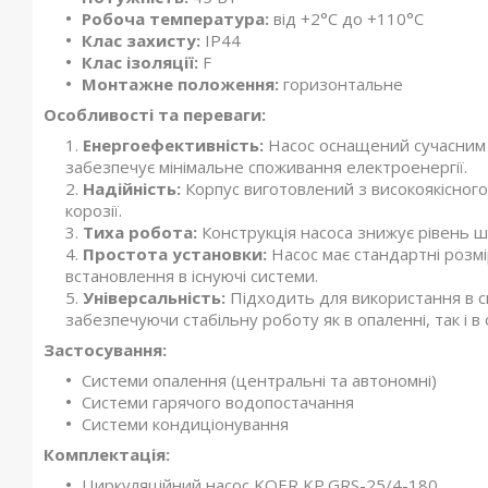
Робоча температура:
від +2°C до +110°C
Клас захисту:
IP44
Клас ізоляції:
F
Монтажне положення:
горизонтальне
Особливості та переваги:
Енергоефективність:
Насос оснащений сучасним
забезпечує мінімальне споживання електроенергії.
Надійність:
Корпус виготовлений з високоякісного 
корозії.
Тиха робота:
Конструкція насоса знижує рівень ш
Простота установки:
Насос має стандартні розм
встановлення в існуючі системи.
Універсальність:
Підходить для використання в с
забезпечуючи стабільну роботу як в опаленні, так і в
Застосування:
Системи опалення (центральні та автономні)
Системи гарячого водопостачання
Системи кондиціонування
Комплектація:
Циркуляційний насос KOER KP.GRS-25/4-180