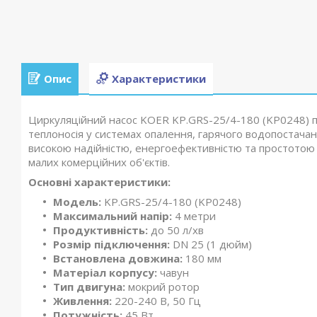
Опис
Характеристики
Циркуляційний насос KOER KP.GRS-25/4-180 (KP0248) п
теплоносія у системах опалення, гарячого водопостача
високою надійністю, енергоефективністю та простотою
малих комерційних об'єктів.
Основні характеристики:
Модель:
KP.GRS-25/4-180 (KP0248)
Максимальний напір:
4 метри
Продуктивність:
до 50 л/хв
Розмір підключення:
DN 25 (1 дюйм)
Встановлена довжина:
180 мм
Матеріал корпусу:
чавун
Тип двигуна:
мокрий ротор
Живлення:
220-240 В, 50 Гц
Потужність:
45 Вт