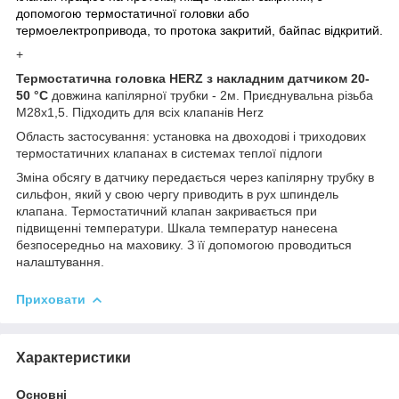
допомогою термостатичної головки або
термоелектропривода, то протока закритий, байпас відкритий.
+
Термостатична головка HERZ з накладним датчиком 20-
50 °С
довжина капілярної трубки - 2м. Приєднувальна різьба
М28х1,5. Підходить для всіх клапанів Herz
Область застосування: установка на двоходові і триходових
термостатичних клапанах в системах теплої підлоги
Зміна обсягу в датчику передається через капілярну трубку в
сильфон, який у свою чергу приводить в рух шпиндель
клапана. Термостатичний клапан закривається при
підвищенні температури. Шкала температур нанесена
безпосередньо на маховику. З її допомогою проводиться
налаштування.
Приховати
Характеристики
Основні