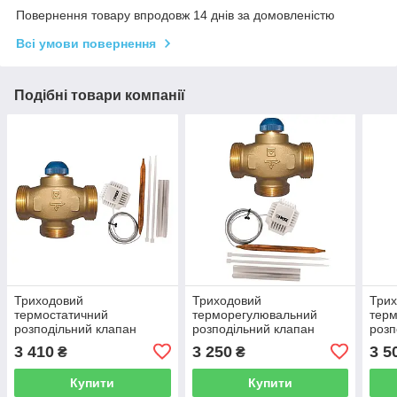
Повернення товару впродовж 14 днів за домовленістю
Всі умови повернення
Подібні товари компанії
Триходовий
Триходовий
Три
термостатичний
терморегулювальний
тер
розподільний клапан
розподільний клапан
розп
HERZ CАLIS-TS-RD DN25
HERZ CАLIS-TS-RD
HER
3 410
3 250
3 5
₴
₴
1776140 і термостатична
1776141 і термостатична
1776
головка HERZ 40-70°С
головка HERZ 20-50°С
голо
Купити
Купити
1742100
1742006
174