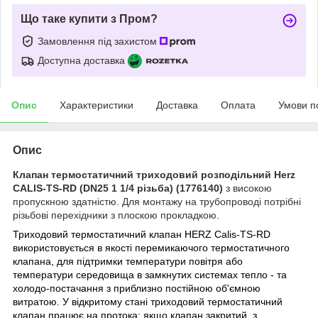
Що таке купити з Пром?
Замовлення під захистом
Доступна доставка
Опис
Характеристики
Доставка
Оплата
Умови п
Опис
Клапан термостатичний триходовий розподільний
Herz
CALIS-TS-RD (DN25 1 1/4 різьба) (1776140)
з високою
пропускною здатністю. Для монтажу на трубопроводі потрібні
різьбові перехідники з плоскою прокладкою.
Триходовий термостатичний клапан
HERZ Calis-TS-RD
використовується в якості перемикаючого термостатичного
клапана, для підтримки температури повітря або
температури середовища в замкнутих системах тепло - та
холодо-постачання з приблизно постійною об'ємною
витратою. У відкритому стані триходовий термостатичний
клапан працює на протока; якщо клапан закритий, з