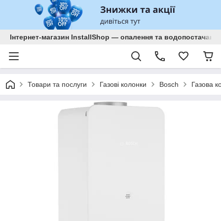
Інтернет-магазин InstallShop — опалення та водопостачанн
Товари та послуги
Газові колонки
Bosch
Газова к