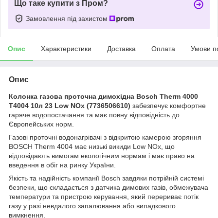
Що таке купити з Пром?
Замовлення під захистом
Опис
Характеристики
Доставка
Оплата
Умови п
Опис
Колонка газова проточна димохідна Bosch Therm 4000
T4004 10л 23 Low NOx (7736506610)
забезпечує комфортне
гаряче водопостачання та має повну відповідність до
Європейських норм.
Газові проточні водонагрівачі з відкритою камерою згоряння
BOSCH Therm 4004 має низькі викиди Low NOx, що
відповідають вимогам екологічним нормам і має право на
введення в обіг на ринку України.
Якість та надійність компанії Bosch завдяки потрійній системі
безпеки, що складається з датчика димових газів, обмежувача
температури та пристрою керування, який перериває потік
газу у разі невдалого запалювання або випадкового
вимкнення.