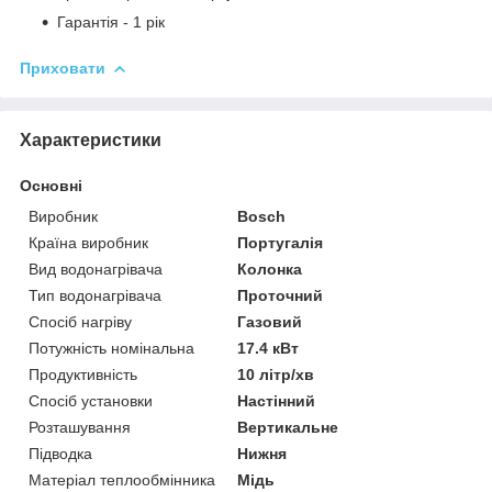
Гарантія - 1 рік
Приховати
Характеристики
Основні
Виробник
Bosch
Країна виробник
Португалія
Вид водонагрівача
Колонка
Тип водонагрівача
Проточний
Спосіб нагріву
Газовий
Потужність номінальна
17.4 кВт
Продуктивність
10 літр/хв
Спосіб установки
Настінний
Розташування
Вертикальне
Підводка
Нижня
Матеріал теплообмінника
Мідь