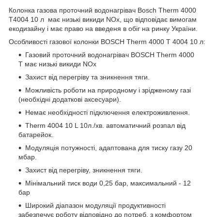
Колонка газова проточний водонагрівач Bosch Therm 4000
T4004 10 л має низькі викиди NOx, що відповідає вимогам
екодизайну і має право на введеня в обіг на ринку України.
Особливості газової колонки BOSCH Therm 4000 T 4004 10 л:
Газовий проточний водонагрівач BOSCH Therm 4000
T має низькі викиди NOx
Захист від перегріву та зникнення тяги.
Можливість роботи на природному і зрідженому газі
(необхідні додаткові аксесуари).
Немає необхідності підключення електроживлення.
Therm 4004 10 L 10л./хв. автоматичний розпал від
батарейок.
Модуляція потужності, адаптована для тиску газу 20
мбар.
Захист від перегріву, зникнення тяги.
Мінімальний тиск води 0,25 бар, максимальний - 12
бар
Широкий діапазон модуляції продуктивності
забезпечує роботу відповідно до потреб, з комфортом