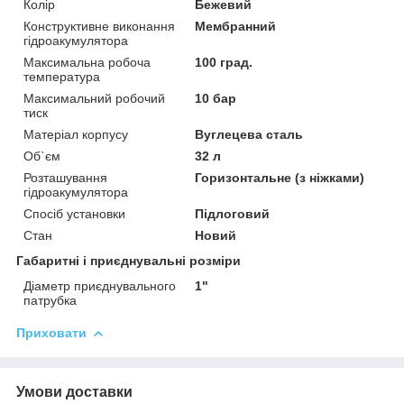
Колір
Бежевий
Конструктивне виконання
Мембранний
гідроакумулятора
Максимальна робоча
100 град.
температура
Максимальний робочий
10 бар
тиск
Матеріал корпусу
Вуглецева сталь
Об`єм
32 л
Розташування
Горизонтальне (з ніжками)
гідроакумулятора
Спосіб установки
Підлоговий
Стан
Новий
Габаритні і приєднувальні розміри
Діаметр приєднувального
1"
патрубка
Приховати
Умови доставки