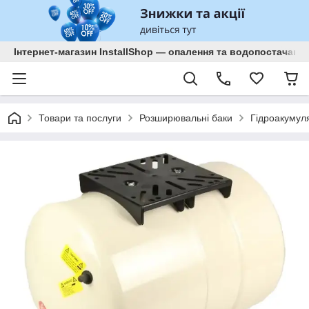
Інтернет-магазин InstallShop — опалення та водопостачанн
Товари та послуги
Розширювальні баки
Гідроакумул