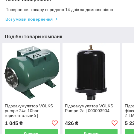
Повернення товару впродовж 14 днів за домовленістю
Всі умови повернення
Подібні товари компанії
Гідроакумулятор VOLKS
Гідроакумулятор VOLKS
Гідр
pumpe 24л 10bar
Pumpe 2л | 000003904
фік
горизонтальний |
ZIL
000010524
10ba
1 045
426
5 2
₴
₴
000
Купити
Купити