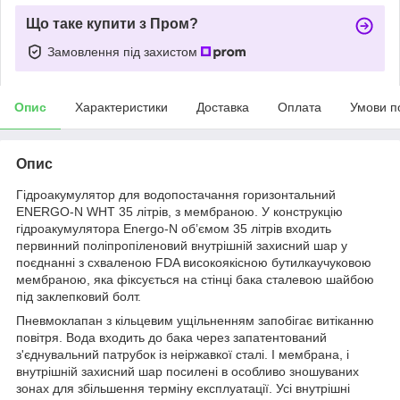
Що таке купити з Пром?
Замовлення під захистом
Опис
Характеристики
Доставка
Оплата
Умови п
Опис
Гідроакумулятор для водопостачання горизонтальний
ENERGO-N WHT 35 літрів, з мембраною. У конструкцію
гідроакумулятора Energo-N обʼємом 35 літрів входить
первинний поліпропіленовий внутрішній захисний шар у
поєднанні з схваленою FDA високоякісною бутилкаучуковою
мембраною, яка фіксується на стінці бака сталевою шайбою
під заклепковий болт.
Пневмоклапан з кільцевим ущільненням запобігає витіканню
повітря. Вода входить до бака через запатентований
з'єднувальний патрубок із неіржавкої сталі. І мембрана, і
внутрішній захисний шар посилені в особливо зношуваних
зонах для збільшення терміну експлуатації. Усі внутрішні