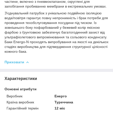
частини, включно з пневмоклапаном, скруглені для
запобігання пробиванню мембрани в екстремальних умовах.
З'єднувальний патрубок з унікальною подвійною ізоляцією
вода/повітря гарантує повну непроникність і брак потреби для
проведення техобслуговування посудини під тиском. Із
зовнішнього боку пофарбований у бежевий колір якісною
фарбою з ґрунтовкою забезпечує багатогодинний захист від
ультрафіолетового випромінювання та сольового конденсату.
Баки Energo-N проходять випробування на якості на декількох
стадіях виробництва для підтвердження структурної цілісності
кожного бака.
Приховати
Характеристики
Основні атрибути
Виробник
Енерго
Країна виробник
Туреччина
Гарантійний термін
12 міс