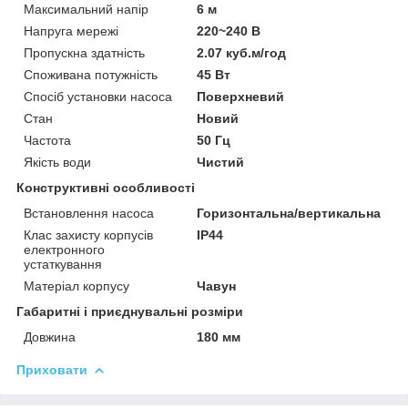
Максимальний напір
6 м
Напруга мережі
220~240 В
Пропускна здатність
2.07 куб.м/год
Споживана потужність
45 Вт
Спосіб установки насоса
Поверхневий
Стан
Новий
Частота
50 Гц
Якість води
Чистий
Конструктивні особливості
Встановлення насоса
Горизонтальна/вертикальна
Клас захисту корпусів
IP44
електронного
устаткування
Матеріал корпусу
Чавун
Габаритні і приєднувальні розміри
Довжина
180 мм
Приховати