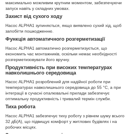
максимально можливим крутним моментом, забезпечуючи
запуск навіть у складних умовах.
Захист від сухого ходу
Насос ALPHA1 зупиняється, якщо виявлено сухий хід, щоб
запобігти пошкодженню.
Функція автоматичного розгерметизації
Насос ALPHA1 автоматично розгерметизується, що
економить час монтажників, оскільки немає необхідності
розгерметизовувати його вручну.
Продуктивність при високих температурах
навколишнього середовища
Насос ALPHA1 розроблений для надійної роботи при
температурах навколишнього середовища до 55 °C, а при
інтеграції в сучасні опалювальні прилади забезпечує
оптимальну продуктивність і тривалий термін служби.
Тиха робота
Насос ALPHA1 забезпечує тиху роботу з рівнем шуму всього
32 дБ(А), що підвищує комфорт у житлових будівлях і на
робочих місцях.