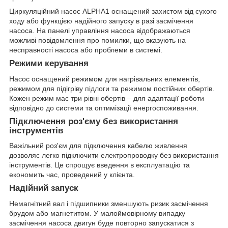
Циркуляційний насос ALPHA1 оснащений захистом від сухого
ходу або функцією надійного запуску в разі засмічення
насоса. На панелі управління насоса відображаються
можливі повідомлення про помилки, що вказують на
несправності насоса або проблеми в системі.
Режими керування
Насос оснащений режимом для нагрівальних елементів,
режимом для підігріву підлоги та режимом постійних обертів.
Кожен режим має три рівні обертів – для адаптації роботи
відповідно до системи та оптимізації енергоспоживання.
Підключення роз'єму без використання
інструментів
Важільний роз'єм для підключення кабелю живлення
дозволяє легко підключити електропроводку без використання
інструментів. Це спрощує введення в експлуатацію та
економить час, проведений у клієнта.
Надійний запуск
Немагнітний вал і підшипники зменшують ризик засмічення
брудом або магнетитом. У малоймовірному випадку
засмічення насоса двигун буде повторно запускатися з