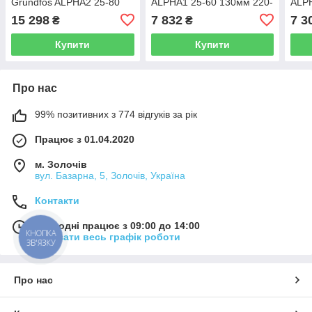
Grundfos ALPHA2 25-80
ALPHA1 25-60 130мм 220-
ALPH
180мм 99411178
240V 9H 93074164
240V
15 298
7 832
7 3
₴
₴
Купити
Купити
Про нас
99% позитивних з 774 відгуків за рік
Працює з 01.04.2020
м. Золочів
вул. Базарна, 5, Золочів, Україна
Контакти
Сьогодні працює з 09:00 до 14:00
КНОПКА
Показати весь графік роботи
ЗВ'ЯЗКУ
Про нас